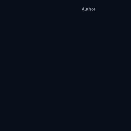
Author