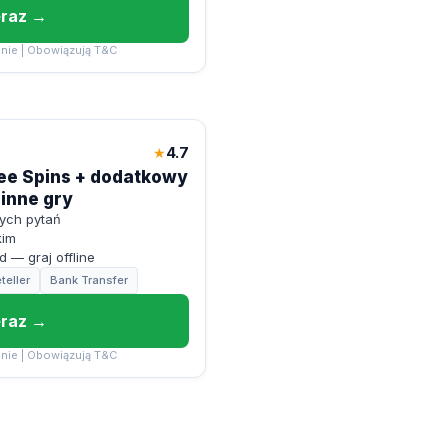
eraz →
lnie | Obowiązują T&C
4.7
★
ee Spins + dodatkowy
inne gry
nych pytań
kim
d — graj offline
teller
Bank Transfer
eraz →
lnie | Obowiązują T&C