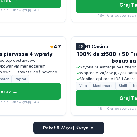
Graj T
ialnie | Obowiązują T&C
18+ | Graj odpowiedzia
N1 Casino
4.7
★
#5
a pierwsze 4 wpłaty
100% do zł500 + 50 Fr
 od top dostawców
bonus na 
edykowanym menedżerem
✓
Szybka rejestracja bez zbęd
odniowe — zawsze coś nowego
✓
Wsparcie 24/7 w języku pols
✓
Mobilna aplikacja iOS i Androi
nsfer
PayPal
Visa
Mastercard
Skrill
Ne
Teraz →
Graj T
ialnie | Obowiązują T&C
18+ | Graj odpowiedzia
Pokaż 5 Więcej Kasyn ▼