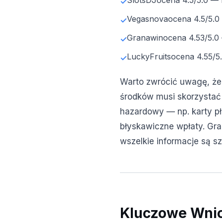
SlotsDJ
ocena 4.5/5.0 
Vegasnova
ocena 4.5/5.0
Granawin
ocena 4.53/5.0
LuckyFruits
ocena 4.55/5
Warto zwrócić uwagę, że 
środków musi skorzystać
hazardowy — np. karty pła
błyskawiczne wpłaty. Gra
wszelkie informacje są s
Kluczowe Wnio