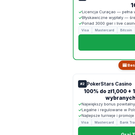
1
✓
Licencja Curaçao — pełna w
✓
Błyskawiczne wypłaty — śre
✓
Ponad 3000 gier i live casi
Visa
Mastercard
Bitcoin
🎰 Be
PokerStars Casino
#2
100% do zł1,000 + 
wybranych
✓
Największy bonus powitalny
✓
Legalne i regulowane w Pol
✓
Najlepsze turnieje i promoj
Visa
Mastercard
Bank Tra
Graj 