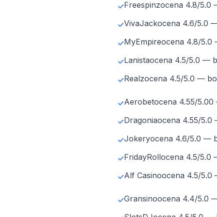
Freespinz
ocena 4.8/5.0 
VivaJack
ocena 4.6/5.0 
MyEmpire
ocena 4.8/5.0
Lanista
ocena 4.5/5.0 — 
Realz
ocena 4.5/5.0 — bo
Aerobet
ocena 4.55/5.00
Dragonia
ocena 4.55/5.0
Jokery
ocena 4.6/5.0 — 
FridayRoll
ocena 4.5/5.0
Alf Casino
ocena 4.5/5.0
Gransino
ocena 4.4/5.0 