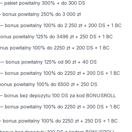
— pakiet powitalny 300% + do 300 DS
— bonus powitalny 250% do 3 000 zł
 — bonus powitalny 100% do 2 250 zł + 200 DS + 1 BC
bonus powitalny 125% do 3496 zł + 250 DS + 1 BC
nus powitalny 100% do 2250 zł + 200 DS + 1 BC
 — bonus powitalny 125% od 90 zł + 40 DS
 — bonus powitalny 100% do 2250 zł + 200 DS + 1 BC
bonus powitalny 100% do 6500 zł + 250 DS
 — bonus bez depozytu 100 DS za kod BONUSROLL
 — bonus powitalny 100% do 2250 zł + 200 DS + 1 BC
— bonus powitalny 100% do 2250 zł + 250 DS + 1 BC