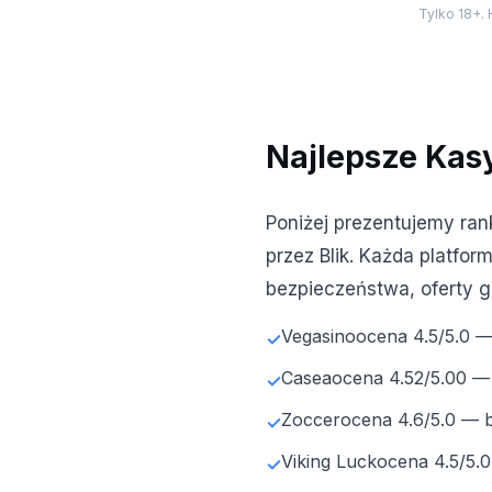
Tylko 18+.
Najlepsze Kasy
Poniżej prezentujemy ran
przez Blik. Każda platfo
bezpieczeństwa, oferty gi
Vegasino
ocena 4.5/5.0 
Casea
ocena 4.52/5.00 —
Zoccer
ocena 4.6/5.0 — 
Viking Luck
ocena 4.5/5.